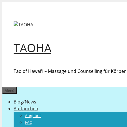
Zum
Inhalt
springen
TAOHA
Tao of Hawai'i – Massage und Counselling für Körpe
Menü
Blog/News
Auftauchen
Angebot
FAQ