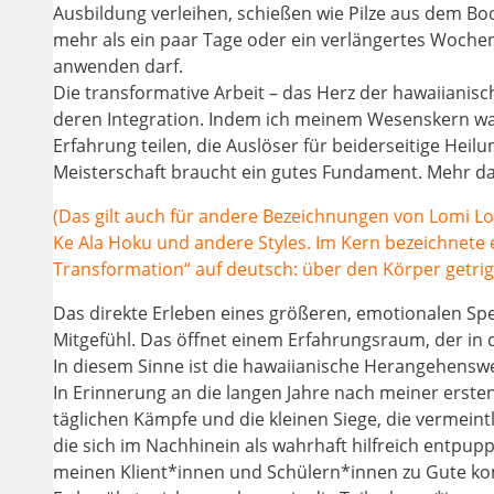
Ausbildung verleihen, schießen wie Pilze aus dem B
mehr als ein paar Tage oder ein verlängertes Woche
anwenden darf.
Die transformative Arbeit – das Herz der hawaiiani
deren Integration. Indem ich meinem Wesenskern w
Erfahrung teilen, die Auslöser für beiderseitige Hei
Meisterschaft braucht ein gutes Fundament. Mehr d
(Das gilt auch für andere Bezeichnungen von Lomi L
Ke Ala Hoku und andere Styles. Im Kern bezeichnete e
Transformation“ auf deutsch: über den Körper getrig
Das direkte Erleben eines größeren, emotionalen Spe
Mitgefühl. Das öffnet einem Erfahrungsraum, der in 
In diesem Sinne ist die hawaiianische Herangehenswei
In Erinnerung an die langen Jahre nach meiner ersten
täglichen Kämpfe und die kleinen Siege, die vermeint
die sich im Nachhinein als wahrhaft hilfreich entpu
meinen Klient*innen und Schülern*innen zu Gute k