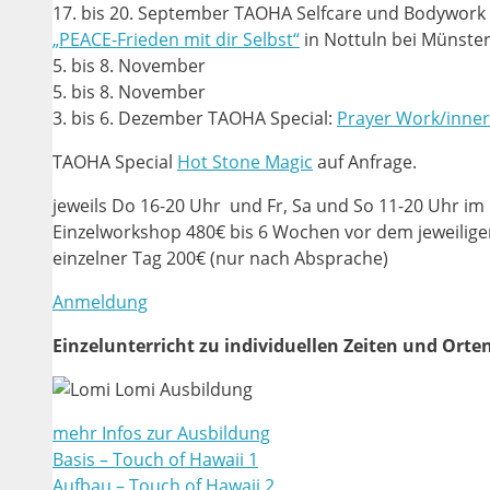
17. bis 20. September TAOHA Selfcare und Bodywork S
„PEACE-Frieden mit dir Selbst“
in Nottuln bei Münste
5. bis 8. November
5. bis 8. November
3. bis 6. Dezember TAOHA Special:
Prayer Work/inner
TAOHA Special
Hot Stone Magic
auf Anfrage.
jeweils Do 16-20 Uhr und Fr, Sa und So 11-20 Uhr im 
Einzelworkshop 480€ bis 6 Wochen vor dem jeweilige
einzelner Tag 200€ (nur nach Absprache)
Anmeldung
Einzelunterricht zu individuellen Zeiten und Orte
mehr Infos zur Ausbildung
Basis – Touch of Hawaii 1
Aufbau – Touch of Hawaii 2