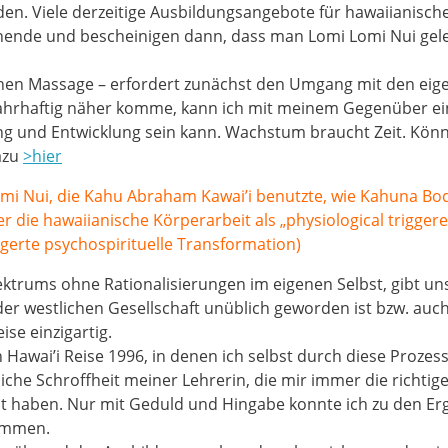
oden. Viele derzeitige Ausbildungsangebote für hawaiianis
nende und bescheinigen dann, dass man Lomi Lomi Nui gele
schen Massage – erfordert zunächst den Umgang mit den ei
ahrhaftig näher komme, kann ich mit meinem Gegenüber ei
lung und Entwicklung sein kann. Wachstum braucht Zeit. Könn
azu
>hier
omi Nui, die Kahu Abraham Kawai’i benutzte, wie Kahuna Bo
r die hawaiianische Körperarbeit als „physiological trigger
gerte psychospirituelle Transformation)
ktrums ohne Rationalisierungen im eigenen Selbst, gibt uns
der westlichen Gesellschaft unüblich geworden ist bzw. auc
se einzigartig.
 Hawai’i Reise 1996, in denen ich selbst durch diese Prozes
liche Schroffheit meiner Lehrerin, die mir immer die richtig
ppt haben. Nur mit Geduld und Hingabe konnte ich zu den Er
ommen.