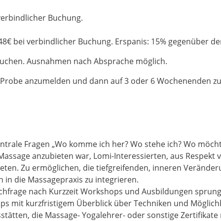
verbindlicher Buchung.
448€ bei verbindlicher Buchung. Erspanis: 15% gegenüber dem
esuchen. Ausnahmen nach Absprache möglich.
ur Probe anzumelden und dann auf 3 oder 6 Wochenenden zu 
zentrale Fragen „Wo komme ich her? Wo stehe ich? Wo möchte
Massage anzubieten war, Lomi-Interessierten, aus Respekt 
ieten. Zu ermöglichen, die tiefgreifenden, inneren Veränder
h in die Massagepraxis zu integrieren.
Nachfrage nach Kurzzeit Workshops und Ausbildungen sprung
s mit kurzfristigem Überblick über Techniken und Möglich
sstätten, die Massage- Yogalehrer- oder sonstige Zertifikate