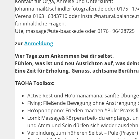
Kontakt für Orga, Anreise und Unterkunft:
Johanna mail@schindlerfotografen.de oder 0175 · 17
Verena 0163 · 6343710 oder Insta @natural.balance.
für inhaltliche Fragen:
Ute, massage@ute-baacke.de oder 0176 · 96428725
zur
Anmeldung
Vier Tage zum Ankommen bei dir selbst.
Fühlen, was ist und neu Ausrichten auf, was dein
Eine Zeit für Erholung, Genuss, achtsame Berühr
TAOHA Toolbox:
Active Rest und Ho’omanamana: sanfte Übungen
Flying: Fließende Bewegung ohne Anstrengung b
Ho’oponopono: Frieden machen *Pule: Praxis fü
Lomi: Massage&Körperarbeit- du empfängst un
und Atem und Sein dürfen sich wieder ausdehn
Verbindung zum höheren Selbst – Pule (Prayer