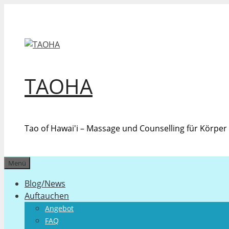
Zum
Inhalt
springen
TAOHA
Tao of Hawai'i – Massage und Counselling für Körpe
Menü
Blog/News
Auftauchen
Angebot
FAQ