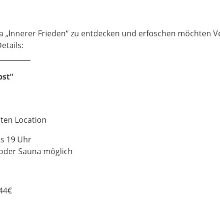
„Innerer Frieden“ zu entdecken und erfoschen möchten Ve
etails:
_________
bst“
aten Location
is 19 Uhr
oder Sauna möglich
544€